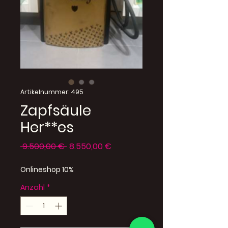
Artikelnummer: 495
Zapfsäule
Her**es
Standardpreis
Sale-
 9.500,00 € 
8.550,00 €
Preis
Onlineshop 10%
Anzahl
*