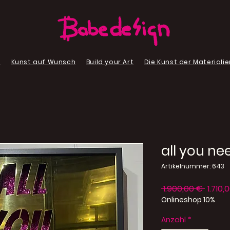
p
Kunst auf Wunsch
Build your Art
Die Kunst der Materialie
all you nee
Artikelnummer: 643
Stand
 1.900,00 € 
1.710,
Onlineshop 10%
Anzahl
*