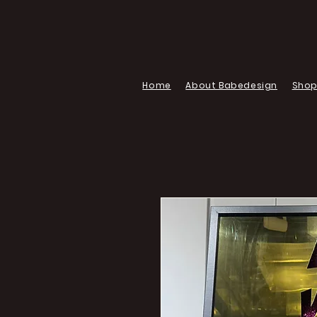
Home
About Babedesign
Sho