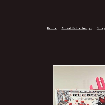
Home
About Babedesign
Sho