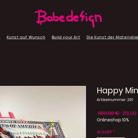
p
Kunst auf Wunsch
Build your Art
Die Kunst der Materialie
Happy Min
Artikelnummer: 291
Standa
 350,00 € 
315,00
Onlineshop 10%
Anzahl
*