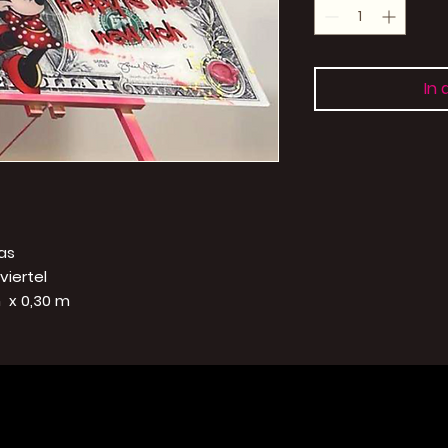
In
: Plexiglas
rtel
0,30 m