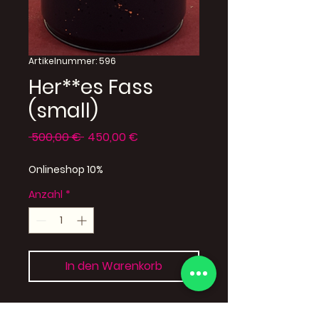
Artikelnummer: 596
Her**es Fass
(small)
Standardpreis
Sale-
 500,00 € 
450,00 €
Preis
Onlineshop 10%
Anzahl
*
In den Warenkorb
Oberfäche: Metall