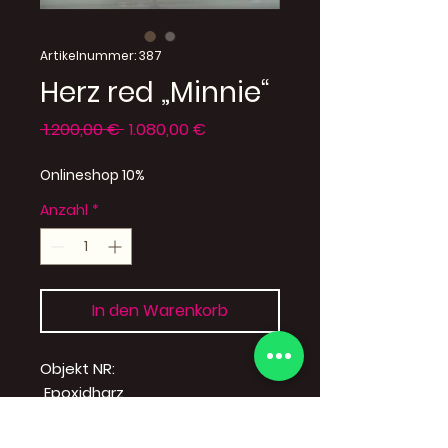
Artikelnummer: 387
Herz red „Minnie“
Standardpreis
Sale-
 1.200,00 € 
1.080,00 €
Preis
Onlineshop 10%
Anzahl
*
In den Warenkorb
Objekt NR:
Epoxidharz
Standort:
Hanseviertel